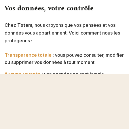
Vos données, votre contrôle
Chez
Totem
, nous croyons que vos pensées et vos
données vous appartiennent. Voici comment nous les
protégeons :
Transparence totale
: vous pouvez consulter, modifier
ou supprimer vos données à tout moment.
Aucune revente
: vos données ne sont jamais
partagées ni revendues à des tiers.
Export simple
: vous pouvez exporter vos données au
format Markdown ou équivalent.
---